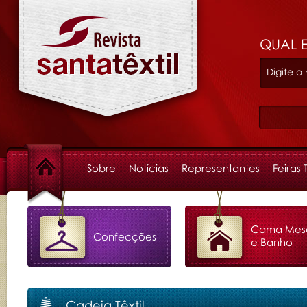
QUAL 
Sobre
Notícias
Representantes
Feiras 
Cama Mes
Confecções
e Banho
Cadeia Têxtil