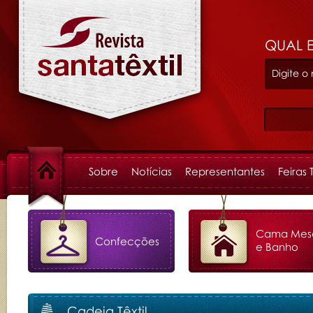
QUAL 
Sobre
Notícias
Representantes
Feiras 
Cama Mes
Confecções
e Banho
Cadeia Têxtil